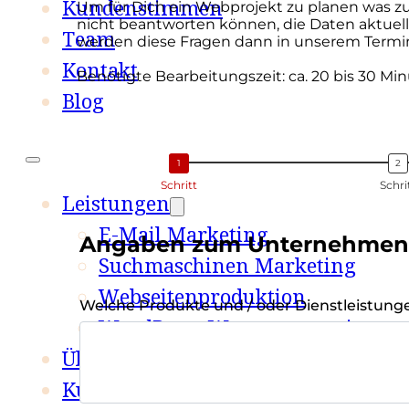
Kundenstimmen
Um für Dich ein Webprojekt zu planen was z
nicht beantworten können, die Daten aktuell 
Team
werden diese Fragen dann in unserem Termin
Kontakt
Benötigte Bearbeitungszeit: ca. 20 bis 30 Mi
Blog
Schritt
Schri
Leistungen
E-Mail Marketing
Angaben zum Unternehmen
Suchmaschinen Marketing
Webseitenproduktion
Welche Produkte und / oder Dienstleistunge
WordPress Wartungsservice
Über uns
Kundenstimmen