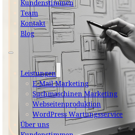
Kundenstimmen
Team
Kontakt
Blog
Leistungen
E-Mail Marketing
Suchmaschinen Marketing
Webseitenproduktion
WordPress Wartungsservice
Über uns