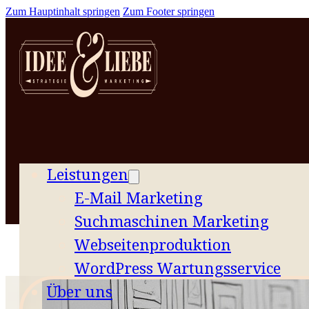
Zum Hauptinhalt springen
Zum Footer springen
Leistungen
E-Mail Marketing
Suchmaschinen Marketing
Webseitenproduktion
WordPress Wartungsservice
Über uns