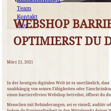
Kundenstimmen
Team
Kontakt
WEBSHOP BARRIE
Blog
OPTIMIERST DU 
März 21, 2025
In der heutigen digitalen Welt ist es unerlässlich, das
unabhängig von seinen Fähigkeiten oder Einschränkun
einen barrierefreien Webshop betreibst, öffnest du di
Menschen mit Behinderungen, sei es visuell, auditiv 
Indem du Barrierefreiheit in den Mittelpunkt deiner W