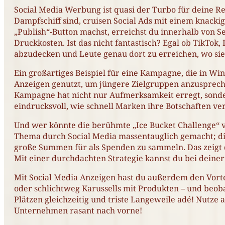
Social Media Werbung ist quasi der Turbo für deine R
Dampfschiff sind, cruisen Social Ads mit einem knacki
„Publish“-Button machst, erreichst du innerhalb von
Druckkosten. Ist das nicht fantastisch? Egal ob TikTok
abzudecken und Leute genau dort zu erreichen, wo sie
Ein großartiges Beispiel für eine Kampagne, die in Wind
Anzeigen genutzt, um jüngere Zielgruppen anzusprechen 
Kampagne hat nicht nur Aufmerksamkeit erregt, sonder
eindrucksvoll, wie schnell Marken ihre Botschaften ver
Und wer könnte die berühmte „Ice Bucket Challenge“ v
Thema durch Social Media massentauglich gemacht; die
große Summen für als Spenden zu sammeln. Das zeigt de
Mit einer durchdachten Strategie kannst du bei deine
Mit Social Media Anzeigen hast du außerdem den Vortei
oder schlichtweg Karussells mit Produkten – und beo
Plätzen gleichzeitig und tris­te Langeweile adé! Nutze
Unternehmen rasant nach vorne!