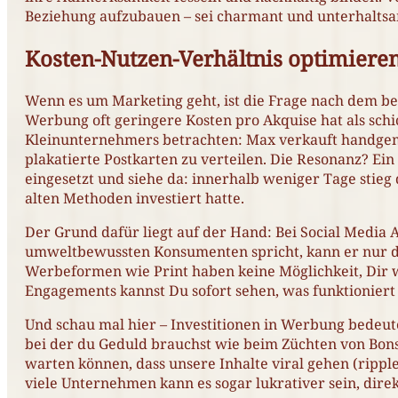
Beziehung aufzubauen – sei charmant und unterhalts
Kosten-Nutzen-Verhältnis optimiere
Wenn es um Marketing geht, ist die Frage nach dem be
Werbung oft geringere Kosten pro Akquise hat als schi
Kleinunternehmers betrachten: Max verkauft handgema
plakatierte Postkarten zu verteilen. Die Resonanz? Ei
eingesetzt und siehe da: innerhalb weniger Tage stieg d
alten Methoden investiert hatte.
Der Grund dafür liegt auf der Hand: Bei Social Media
umweltbewussten Konsumenten spricht, kann er nur di
Werbeformen wie Print haben keine Möglichkeit, Dir w
Engagements kannst Du sofort sehen, was funktioniert
Und schau mal hier – Investitionen in Werbung bedeut
bei der du Geduld brauchst wie beim Züchten von Bons
warten können, dass unsere Inhalte viral gehen (ripple 
viele Unternehmen kann es sogar lukrativer sein, direk