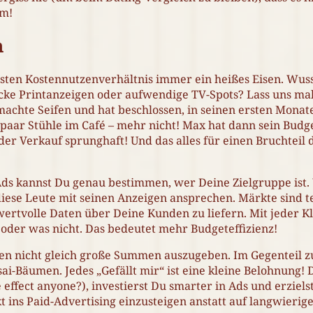
am!
n
sten Kostennutzenverhältnis immer ein heißes Eisen. Wusst
cke Printanzeigen oder aufwendige TV-Spots? Lass uns mal 
chte Seifen und hat beschlossen, in seinen ersten Monate
n paar Stühle im Café – mehr nicht! Max hat dann sein Budg
er Verkauf sprunghaft! Und das alles für einen Bruchteil d
 Ads kannst Du genau bestimmen, wer Deine Zielgruppe ist
ese Leute mit seinen Anzeigen ansprechen. Märkte sind t
ertvolle Daten über Deine Kunden zu liefern. Mit jeder K
 oder was nicht. Das bedeutet mehr Budgeteffizienz!
en nicht gleich große Summen auszugeben. Im Gegenteil z
ai-Bäumen. Jedes „Gefällt mir“ ist eine kleine Belohnung
effect anyone?), investierst Du smarter in Ads und erzielst
t ins Paid-Advertising einzusteigen anstatt auf langwierig