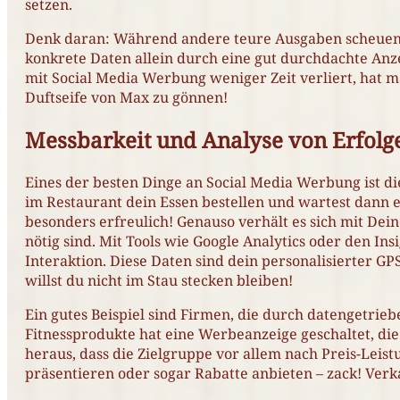
setzen.
Denk daran: Während andere teure Ausgaben scheuen 
konkrete Daten allein durch eine gut durchdachte Anzei
mit Social Media Werbung weniger Zeit verliert, hat 
Duftseife von Max zu gönnen!
Messbarkeit und Analyse von Erfolg
Eines der besten Dinge an Social Media Werbung ist die 
im Restaurant dein Essen bestellen und wartest dann 
besonders erfreulich! Genauso verhält es sich mit De
nötig sind. Mit Tools wie Google Analytics oder den In
Interaktion. Diese Daten sind dein personalisierter G
willst du nicht im Stau stecken bleiben!
Ein gutes Beispiel sind Firmen, die durch datengetrie
Fitnessprodukte hat eine Werbeanzeige geschaltet, die 
heraus, dass die Zielgruppe vor allem nach Preis-Leis
präsentieren oder sogar Rabatte anbieten – zack! Ver