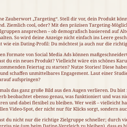
e Zauberwort „Targeting“. Stell dir vor, dein Produkt kön
ind. Ziemlich cool, oder? Mit den präzisen Targeting-Mögli
elgruppen ansprechen – ob demografisch basierend auf Al
lten. So wird deine Anzeige nicht einfach ins Leere gesch
gut wie ein Dating-Profil: Du möchtest ja auch nur die richt
denen Formate von Social Media Ads können maßgeschneider
st du ein neues Produkt? Vielleicht wäre ein schönes Karu
ommenden Feiertag zu starten? Nutze Stories! Diese haben
und schaffen unmittelbares Engagement. Laut einer Studi
darauf aufspringen?
als das ganz große Bild aus den Augen verlieren. Du bist n
beobachtet ebenso genau, was funktioniert und was nicht
 und dabei flexibel zu bleiben. Wer weiß – vielleicht has
len Video-Spot, der nicht nur für Klicks sorgt, sondern au
t du nicht nur die richtige Zielgruppe schneller; durch vi
rgiss nie (um beim Dating-Vergleich zu bleiben), dass es h