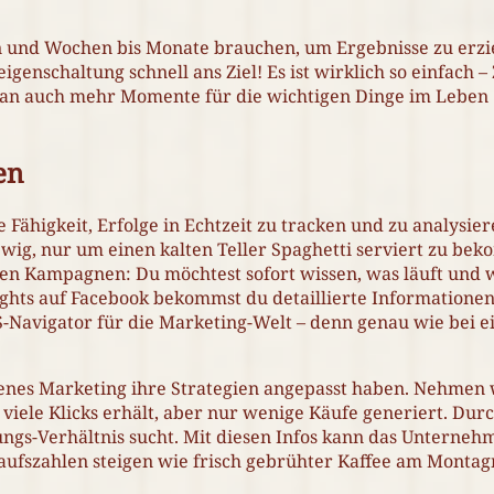
und Wochen bis Monate brauchen, um Ergebnisse zu erziel
genschaltung schnell ans Ziel! Es ist wirklich so einfach –
man auch mehr Momente für die wichtigen Dinge im Leben …
en
Fähigkeit, Erfolge in Echtzeit zu tracken und zu analysiere
ewig, nur um einen kalten Teller Spaghetti serviert zu be
inen Kampagnen: Du möchtest sofort wissen, was läuft un
sights auf Facebook bekommst du detaillierte Informatione
PS-Navigator für die Marketing-Welt – denn genau wie bei 
benes Marketing ihre Strategien angepasst haben. Nehmen w
viele Klicks erhält, aber nur wenige Käufe generiert. Durch
tungs-Verhältnis sucht. Mit diesen Infos kann das Unterne
kaufszahlen steigen wie frisch gebrühter Kaffee am Monta