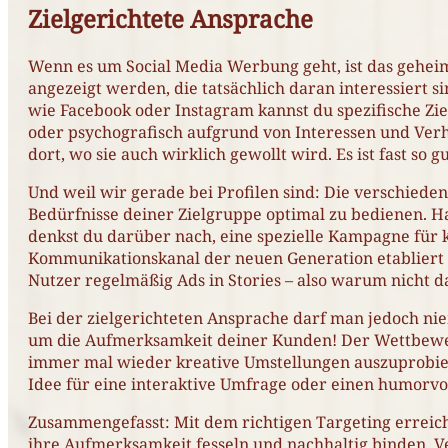
Zielgerichtete Ansprache
Wenn es um Social Media Werbung geht, ist das geheim
angezeigt werden, die tatsächlich daran interessiert s
wie Facebook oder Instagram kannst du spezifische Zi
oder psychografisch aufgrund von Interessen und Verha
dort, wo sie auch wirklich gewollt wird. Es ist fast so 
Und weil wir gerade bei Profilen sind: Die verschie
Bedürfnisse deiner Zielgruppe optimal zu bedienen. Ha
denkst du darüber nach, eine spezielle Kampagne für k
Kommunikationskanal der neuen Generation etabliert 
Nutzer regelmäßig Ads in Stories – also warum nicht 
Bei der zielgerichteten Ansprache darf man jedoch niem
um die Aufmerksamkeit deiner Kunden! Der Wettbewerb 
immer mal wieder kreative Umstellungen auszuprobieren
Idee für eine interaktive Umfrage oder einen humorvol
Zusammengefasst: Mit dem richtigen Targeting erreichs
ihre Aufmerksamkeit fesseln und nachhaltig binden. Ve