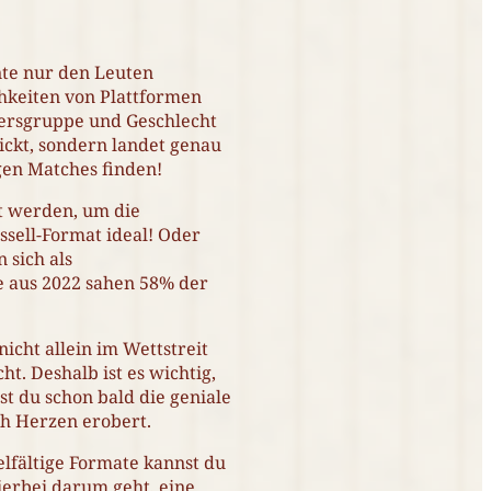
nte nur den Leuten
chkeiten von Plattformen
tersgruppe und Geschlecht
ickt, sondern landet genau
igen Matches finden!
t werden, um die
ssell-Format ideal! Oder
 sich als
e aus 2022 sahen 58% der
icht allein im Wettstreit
. Deshalb ist es wichtig,
t du schon bald die geniale
ch Herzen erobert.
elfältige Formate kannst du
ierbei darum geht, eine