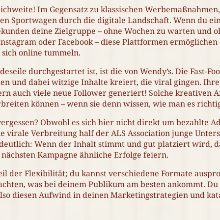
eichweite! Im Gegensatz zu klassischen Werbemaßnahmen, 
gen Sportwagen durch die digitale Landschaft. Wenn du ein
 Sekunden deine Zielgruppe – ohne Wochen zu warten und o
, Instagram oder Facebook – diese Plattformen ermöglichen e
 sich online tummeln.
eseile durchgestartet ist, ist die von Wendy’s. Die Fast-Fo
und dabei witzige Inhalte kreiert, die viral gingen. Ihre 
n auch viele neue Follower generiert! Solche kreativen A
breiten können – wenn sie denn wissen, wie man es richtig
ergessen? Obwohl es sich hier nicht direkt um bezahlte A
 virale Verbreitung half der ALS Association junge Unter
utlich: Wenn der Inhalt stimmt und gut platziert wird, d
r nächsten Kampagne ähnliche Erfolge feiern.
l der Flexibilität; du kannst verschiedene Formate auspro
bachten, was bei deinem Publikum am besten ankommt. Du 
 also diesen Aufwind in deinen Marketingstrategien und kat