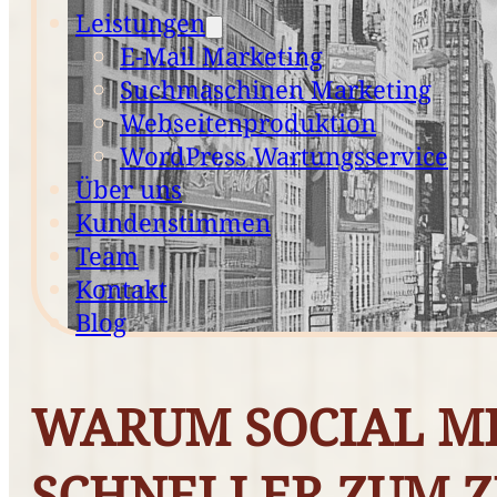
Leistungen
E-Mail Marketing
Suchmaschinen Marketing
Webseitenproduktion
WordPress Wartungsservice
Über uns
Kundenstimmen
Team
Kontakt
Blog
WARUM SOCIAL M
SCHNELLER ZUM Z