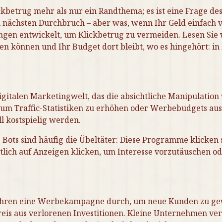
kbetrug mehr als nur ein Randthema; es ist eine Frage de
en nächsten Durchbruch – aber was, wenn Ihr Geld einfach
ungen entwickelt, um Klickbetrug zu vermeiden. Lesen Sie
n können und Ihr Budget dort bleibt, wo es hingehört: in 
igitalen Marketingwelt, das die absichtliche Manipulati
, um Traffic-Statistiken zu erhöhen oder Werbebudgets aus
l kostspielig werden.
e Bots sind häufig die Übeltäter: Diese Programme klicken
tlich auf Anzeigen klicken, um Interesse vorzutäuschen od
 führen eine Werbekampagne durch, um neue Kunden zu gew
is aus verlorenen Investitionen. Kleine Unternehmen ver