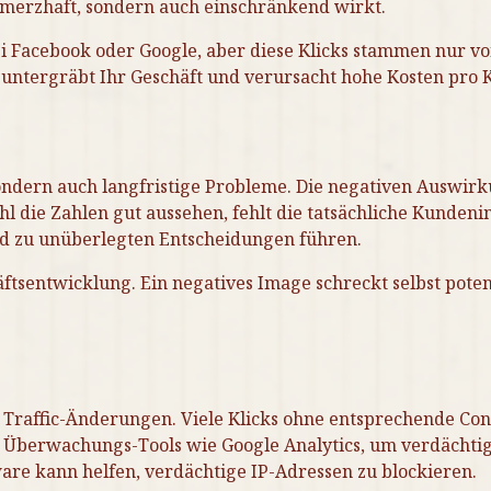
chmerzhaft, sondern auch einschränkend wirkt.
bei Facebook oder Google, aber diese Klicks stammen nur von
es untergräbt Ihr Geschäft und verursacht hohe Kosten pro
sondern auch langfristige Probleme. Die negativen Auswir
 die Zahlen gut aussehen, fehlt die tatsächliche Kundenin
 zu unüberlegten Entscheidungen führen.
äftsentwicklung. Ein negatives Image schreckt selbst poten
e Traffic-Änderungen. Viele Klicks ohne entsprechende Co
e Überwachungs-Tools wie Google Analytics, um verdächtig
ware kann helfen, verdächtige IP-Adressen zu blockieren.