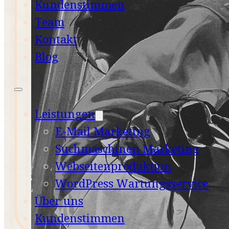
Kundenstimmen
Team
Kontakt
Blog
Leistungen
E-Mail Marketing
Suchmaschinen Marketing
Webseitenproduktion
WordPress Wartungsservice
Über uns
Kundenstimmen